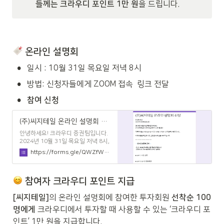
들께는 크라우디 포인트 1만 원
을 드립니다.
 온라인 설명회
•
일시 : 10월 31일 목요일 저녁 8시
•
방법: 신청자들에게 ZOOM 접속  링크 전달
•
참여 신청
(주)씨지테일 온라인 설명회 신청
안녕하세요! 크라우디 증권팀입니다.
2024년 10월 31일 목요일 저녁 8시,
(주)씨지테일의 온라인 설명회가 진행
https://forms.gle/QWZfWVDJkFainpND8
됩니다. 김무원 대표님께서 회사와 사
업에 관해 상세하게 설명해주실 예정
입니다. 아래 내용을 확인하시고, 신
 참여자 크라우디 포인트 지급
청 양식 작성을 부탁드립니다.
==================== 🔹 온라
[씨지테일]
의 온라인 설명회에 참여한 투자회원 
선착순 100
인 설명회 안내 🔹 - 일시 : 2024년
10월 31일 목요일 저녁 8시 - 진행 방
명에게
 크라우디에서 투자할 때 사용할 수 있는 ‘크라우디 포
식: Zoom을 통한 온라인 설명회 ■
인트’ 1만 원을 지급합니다.
part 1. 사업 설명 ■ part 2. 실시간