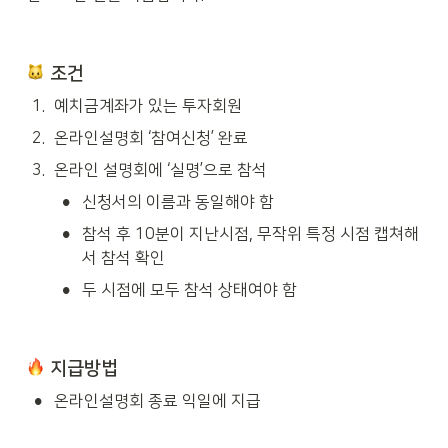
질의응답 🔹크라우디 포인트 지급 이
벤트🔹 '온라인 설명회에 참석하신
분'들께 투자에 직접 사용할 수 있는
크라우디 포인트 '만 원'을 드립니다.
 조건
(*유효기간 : 지급일로부터 2개월) -
이벤트 자세히 보기 - 문의처(크라우
1
.
예치금계좌가 있는 투자회원
디 증권팀) E-mail :
contact@ycrowdy.com Phone :
2
.
온라인설명회 ‘참여신청’ 완료
031-8039-5568
3
.
온라인 설명회에 ‘실명’으로 참석
•
신청서의 이름과 동일해야 함
•
참석 후 10분이 지난시점, 무작위 특정 시점 캡쳐해
서 참석 확인
•
두 시점에 모두 참석 상태여야 함
 지급방법
•
온라인설명회 종료 익일에 지급