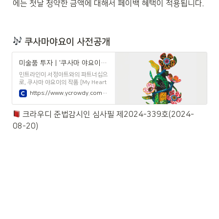
에는 첫날 청약한 금액에 대해서 페이백 혜택이 적용됩니다.
 쿠사마야요이 사전공개 
미술품 투자 | '쿠사마 야요이'의 오브제에 투자 | 민트라인|주식회사 뉴몰드 - 사전공개 | 크라우디
민트라인이 서정아트와의 파트너십으
로, 쿠사마 야요이의 작품 [My Heart
That Blooms in the Darkness of
https://www.ycrowdy.com/open/1623
The Night, 46.5x35x34cm] 조각투
자를 진행합니다. 향후 작품 매각시
 크라우디 준법감시인 심사필 제2024-339호(2024-
투자금액에 비례하여 수익을 배분받
게 됩니다.
08-20)