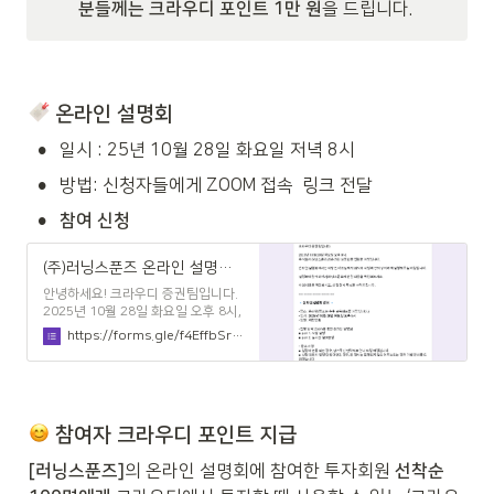
분들께는 크라우디 포인트 1만 원
을 드립니다.
 온라인 설명회
•
일시 : 25년 10월 28일 화요일 저녁 8시
•
방법: 신청자들에게 ZOOM 접속  링크 전달
•
참여 신청
(주)러닝스푼즈 온라인 설명회 신청
안녕하세요! 크라우디 증권팀입니다.
2025년 10월 28일 화요일 오후 8시,
주식회사 러닝스푼즈의 온라인 설명
https://forms.gle/f4EffbSrHJrSMei26
회를 진행할 예정입니다. 온라인 설명
회에서는 이창민 대표님께서 회사와
사업에 관해 상세하게 설명해주실 예
정입니다. 설명회에 참석하셔서 러닝
스푼즈에 관한 내용을 확인해보세요.
 참여자 크라우디 포인트 지급
아래 내용을 확인하시고, 신청 양식
작성을 부탁드립니다.
[러닝스푼즈]
의 온라인 설명회에 참여한 투자회원 
선착순 
==================== 🔹 온라
인 설명회 안내 🔹 - 장소 : 온라인(링