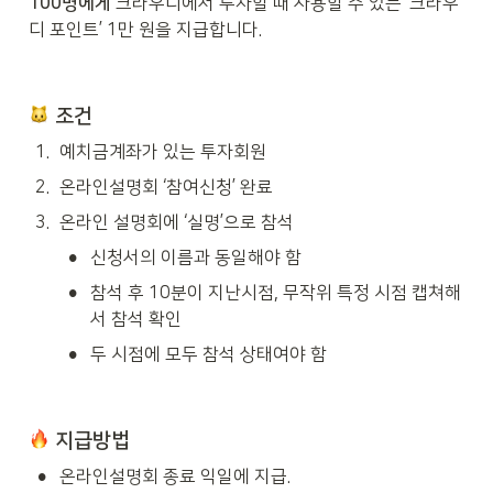
100명에게
 크라우디에서 투자할 때 사용할 수 있는 ‘크라우
크는 추후 공유해드릴 예정입니다.) -
디 포인트’ 1만 원을 지급합니다.
일시 : 2025년 10월 28일 화요일 오
후 8시 - 인원 : 제한없음 - 진행 방식:
Zoom을 통한 온라인 설명회 ■
part 1. 사업 설명 ■ part 2. 실시간
질의응답 - 참고 사항 ■ 일정이 변동
 조건
되는 경우, 남겨주신 연락처로 안내
드릴 예정입니다. ■ 신청 인원이 일
1
.
예치금계좌가 있는 투자회원
정 인원 미만인 경우, 본 행사는 진행
되지 않으며 취소되는 경우 개별 안내
2
.
온라인설명회 ‘참여신청’ 완료
를 드리겠습니다. 🔹크라우디 포인트
지급 이벤트🔹 '온라인 설명회에 참석
3
.
온라인 설명회에 ‘실명’으로 참석
하신 분'들께 투자에 직접 사용할 수
있는 크라우디 포인트 '만 원'을 드립
•
신청서의 이름과 동일해야 함
니다. (*유효기간 : 지급일로부터 2개
월) - 이벤트 자세히 보기 - 문의처(크
•
참석 후 10분이 지난시점, 무작위 특정 시점 캡쳐해
라우디 증권팀) E-mail :
contact@ycrowdy.com Phone :
서 참석 확인
070-8633-3183
====================
•
두 시점에 모두 참석 상태여야 함
 지급방법
•
온라인설명회 종료 익일에 지급.