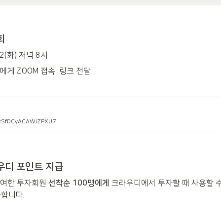
회
02(화) 저녁 8시
에게 ZOOM 접속  링크 전달
/hRSfDCyACAWiZPXU7
우디 포인트 지급
여한 투자회원 
선착순 100명에게
 크라우디에서 투자할 때 사용할 수
급합니다.