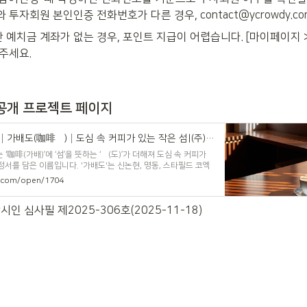
투자회원 본인인증 전화번호가 다른 경우, contact@ycrowdy.c
예치금 계좌가 없는 경우, 포인트 지급이 어렵습니다. [마이페이지 
주세요.
공개 프로젝트 페이지
전환사채│4차펀딩│가배도(咖啡島)│도심 속 커피가 있는 작은 섬|(주)가배도 - 사전공개 | 크라우디
 ‘咖啡(가배)’에 ‘섬’을 뜻하는 ‘島(도)’가 더해져 도심 속 커피가
정서를 담은 이름입니다. '가배도'는 신논현, 명동, 스타필드 코엑
매장을 운영하고 있습니다.
y.com/open/1704
인 심사필 제2025-306호(2025-11-18)