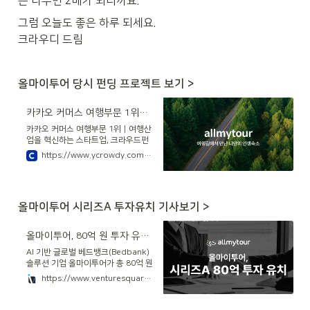
은 나누면 2배가 되니까요.
그럼 오늘도 좋은 하루 되세요.

크라우디 드림
올마이투어 당시 펀딩 프로젝트 보기 >
카카오 커머스 여행부문 1위｜여행산업을 혁신하는 스타트업 | 주식회사올마이투어 | 크라우디
카카오 커머스 여행부문 1위｜여행산
업을 혁신하는 스타트업, 크라우드펀
딩, 크라우디, 올마이투어, 호텔, 여행
https://www.ycrowdy.com/i/allmytour
올마이투어 시리즈A 투자유치 기사보기 >
올마이투어, 80억 원 투자 유치.. "누적 투자 유치액 110억 원"
AI 기반 글로벌 베드뱅크(Bedbank)
솔루션 기업 올마이투어가 총 80억 원
규모의 시리즈A 투자 유치를 완료했
https://www.venturesquare.net/1001767
다고 28일 밝혔다.