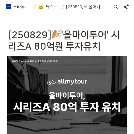
크라우디 증권 Notion
/
뉴스레터, 칼럼 등
/
[250829]🎉'올마이투어' 시리즈A 80억원 투자유치
[250829]
'올마이투어' 시
리즈A 80억원 투자유치