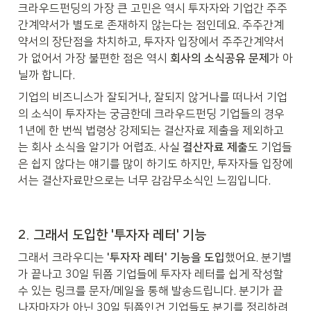
크라우드펀딩의 가장 큰 고민은 역시 투자자와 기업간 주주
간계약서가 별도로 존재하지 않는다는 점인데요. 주주간계
약서의 장단점을 차치하고, 투자자 입장에서 주주간계약서
가 없어서 가장 불편한 점은 역시 
회사의 소식공유 문제
가 아
닐까 합니다.
기업의 비즈니스가 잘되거나, 잘되지 않거나를 떠나서 기업
의 소식이 투자자는 궁금한데 크라우드펀딩 기업들의 경우 
1년에 한 번씩 법령상 강제되는 결산자료 제출을 제외하고
는 회사 소식을 알기가 어렵죠. 사실 
결산자료 제출
도 기업들
은 쉽지 않다는 얘기를 많이 하기도 하지만, 투자자들 입장에
서는 결산자료만으로는 너무 감감무소식인 느낌입니다.
2. 그래서 도입한 '투자자 레터' 기능
그래서 크라우디는 
'투자자 레터' 기능을 도입
했어요. 분기별
가 끝나고 30일 뒤쯤 기업들에 투자자 레터를 쉽게 작성할 
수 있는 링크를 문자/메일을 통해 발송드립니다. 분기가 끝
나자마자가 아닌 30일 뒤쯤인건 기업들도 분기를 정리하려