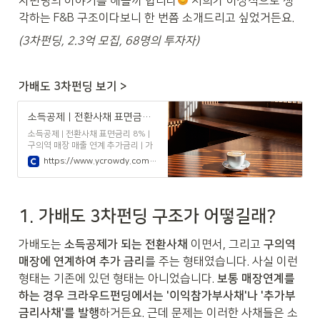
차펀딩의 이야기를 해볼까 합니다
 저희가 이상적으로 생
각하는 F&B 구조이다보니 한 번쯤 소개드리고 싶었거든요.
(3차펀딩, 2.3억 모집, 68명의 투자자)
가배도 3차펀딩 보기 >
소득공제 | 전환사채 표면금리 8% | 구의역 매장 매출 연계 추가금리 | 가배도(咖啡島) | (주)가배도 | 크라우디
소득공제 | 전환사채 표면금리 8% |
구의역 매장 매출 연계 추가금리 | 가
배도(咖啡島)
https://www.ycrowdy.com/i/gbd3
1. 가배도 3차펀딩 구조가 어떻길래?
가배도는 
소득공제가 되는 전환사채
 이면서, 그리고 
구의역 
매장에 연계하여 추가 금리
를 주는 형태였습니다. 사실 이런 
형태는 기존에 있던 형태는 아니었습니다. 
보통
매장연계를 
하는 경우 크라우드펀딩에서는 '이익참가부사채'나 '추가부
금리사채'를 발행
하거든요. 근데 문제는 이러한 사채들은 소